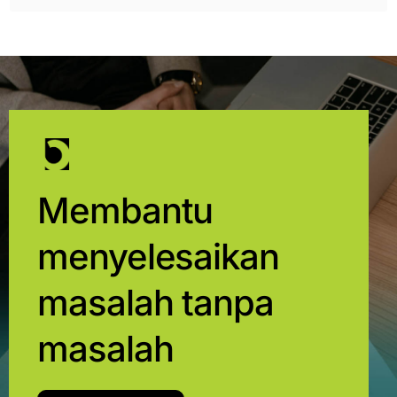
Membantu
menyelesaikan
masalah tanpa
masalah