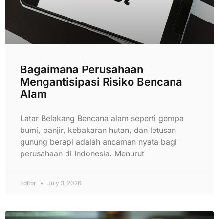
Bagaimana Perusahaan
Mengantisipasi Risiko Bencana
Alam
Latar Belakang Bencana alam seperti gempa
bumi, banjir, kebakaran hutan, dan letusan
gunung berapi adalah ancaman nyata bagi
perusahaan di Indonesia. Menurut
Editor
July 3, 2026