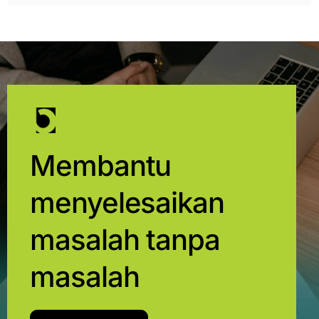
Membantu
menyelesaikan
masalah tanpa
masalah