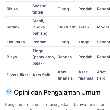
Sedang–
Risiko
Tinggi
Rendah
Renda
tinggi
Stabil,
Return
jangka
Fluktuatif
Tetap
Moder
panjang
Likuiditas
Rendah
Tinggi
Tinggi
Sedan
Tinggi
Biaya
(perawatan,
Rendah
Rendah
Renda
pajak)
Aset
Aset
Aset
Diversifikasi
Aset fisik
finansial
finansial
fisik
Opini dan Pengalaman Umum
Pengalaman umum menunjukkan bahwa investor