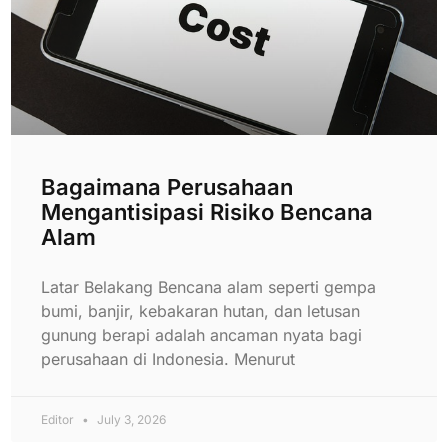
Bagaimana Perusahaan
Mengantisipasi Risiko Bencana
Alam
Latar Belakang Bencana alam seperti gempa
bumi, banjir, kebakaran hutan, dan letusan
gunung berapi adalah ancaman nyata bagi
perusahaan di Indonesia. Menurut
Editor
July 3, 2026