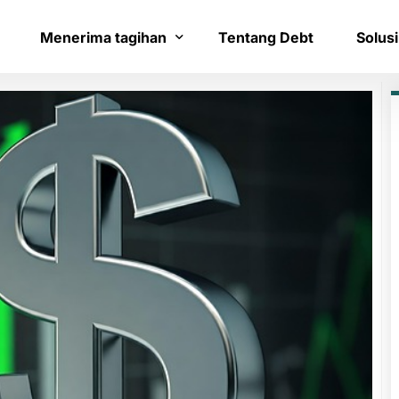
Menerima tagihan
Tentang Debt
Solusi
Bayar tagihan
Layana
Konfirmasi pembayaran
Bantua