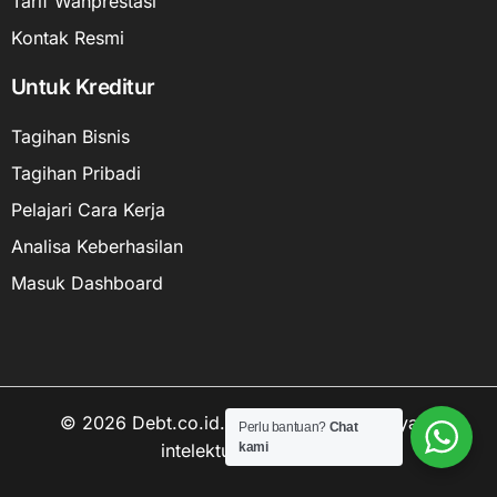
Tarif Wanprestasi
Kontak Resmi
Untuk Kreditur
Tagihan Bisnis
Tagihan Pribadi
Pelajari Cara Kerja
Analisa Keberhasilan
Masuk Dashboard
© 2026 Debt.co.id. Hak cipta data kekayaan
Perlu bantuan?
Chat
intelektual dilindungi.
kami
Hubungi kami