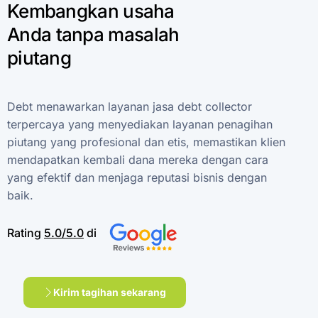
Kembangkan
usaha
Anda
tanpa
masalah
piutang
Debt
menawarkan
layanan
jasa
debt
collector
terpercaya
yang
menyediakan
layanan
penagihan
piutang
yang
profesional
dan
etis,
memastikan
klien
mendapatkan
kembali
dana
mereka
dengan
cara
yang
efektif
dan
menjaga
reputasi
bisnis
dengan
baik.
Rating
5.0/5.0
di
Kirim tagihan sekarang