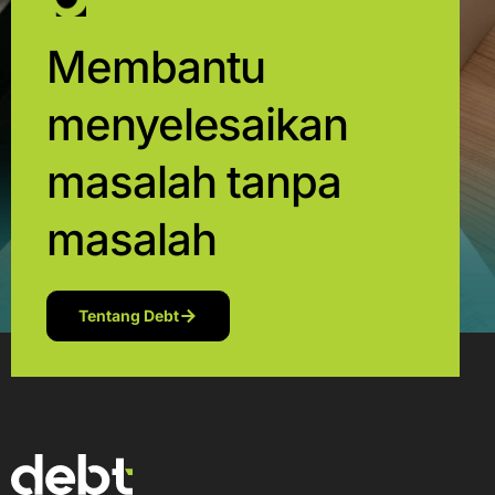
Membantu
menyelesaikan
masalah tanpa
masalah
Tentang Debt