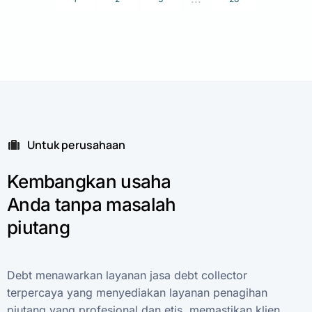
Untuk perusahaan
Kembangkan
usaha
Anda
tanpa
masalah
piutang
Debt
menawarkan
layanan
jasa
debt
collector
terpercaya
yang
menyediakan
layanan
penagihan
piutang
yang
profesional
dan
etis,
memastikan
klien