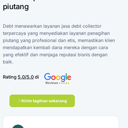
piutang
Debt
menawarkan
layanan
jasa
debt
collector
terpercaya
yang
menyediakan
layanan
penagihan
piutang
yang
profesional
dan
etis,
memastikan
klien
mendapatkan
kembali
dana
mereka
dengan
cara
yang
efektif
dan
menjaga
reputasi
bisnis
dengan
baik.
Rating
5.0/5.0
di
Kirim tagihan sekarang