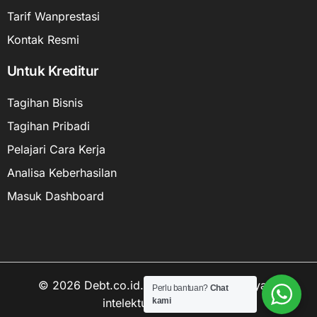
Tarif Wanprestasi
Kontak Resmi
Untuk Kreditur
Tagihan Bisnis
Tagihan Pribadi
Pelajari Cara Kerja
Analisa Keberhasilan
Masuk Dashboard
© 2026 Debt.co.id. Hak cipta data kekayaan
Perlu bantuan?
Chat
intelektual dilindungi.
kami