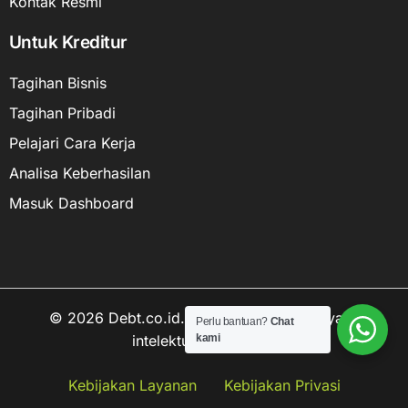
Kontak Resmi
Untuk Kreditur
Tagihan Bisnis
Tagihan Pribadi
Pelajari Cara Kerja
Analisa Keberhasilan
Masuk Dashboard
© 2026 Debt.co.id. Hak cipta data kekayaan
Perlu bantuan?
Chat
intelektual dilindungi.
kami
Hubungi kami
Kebijakan Layanan
Kebijakan Privasi