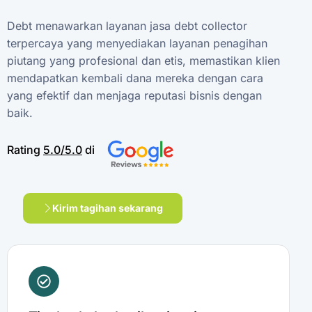
Debt
menawarkan
layanan
jasa
debt
collector
terpercaya
yang
menyediakan
layanan
penagihan
piutang
yang
profesional
dan
etis,
memastikan
klien
mendapatkan
kembali
dana
mereka
dengan
cara
yang
efektif
dan
menjaga
reputasi
bisnis
dengan
baik.
Rating
5.0/5.0
di
Kirim tagihan sekarang