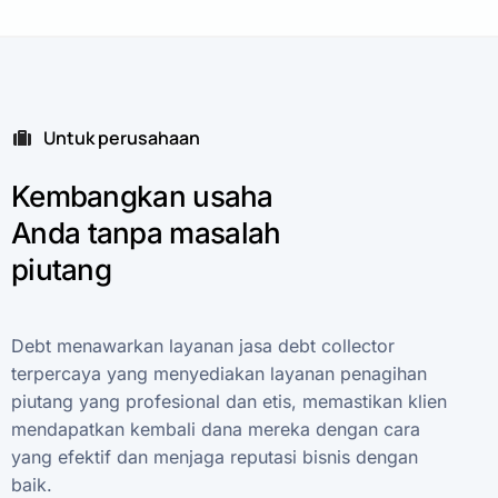
Untuk perusahaan
Kembangkan
usaha
Anda
tanpa
masalah
piutang
Debt
menawarkan
layanan
jasa
debt
collector
terpercaya
yang
menyediakan
layanan
penagihan
piutang
yang
profesional
dan
etis,
memastikan
klien
mendapatkan
kembali
dana
mereka
dengan
cara
yang
efektif
dan
menjaga
reputasi
bisnis
dengan
baik.