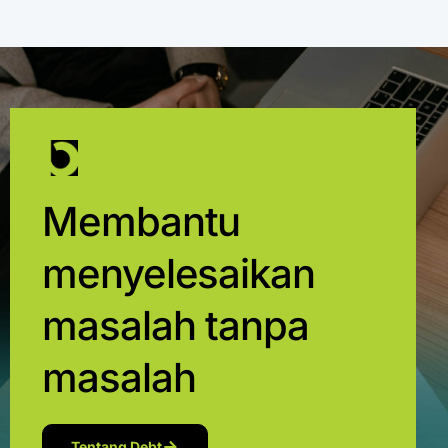
Membantu
menyelesaikan
masalah tanpa
masalah
Tentang Debt