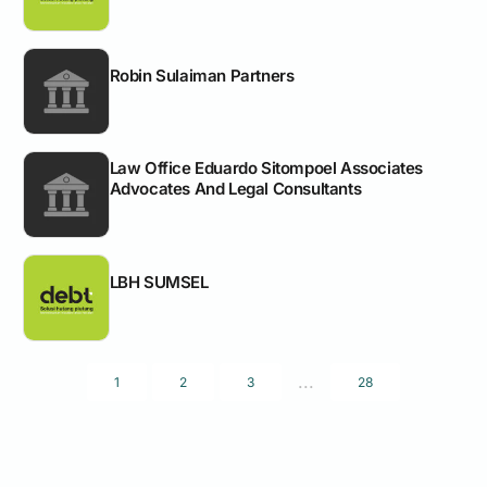
Robin Sulaiman Partners
Law Office Eduardo Sitompoel Associates
Advocates And Legal Consultants
LBH SUMSEL
...
1
2
3
28