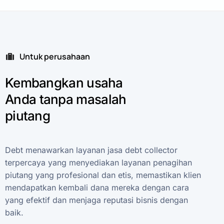
Untuk perusahaan
Kembangkan
usaha
Anda
tanpa
masalah
piutang
Debt
menawarkan
layanan
jasa
debt
collector
terpercaya
yang
menyediakan
layanan
penagihan
piutang
yang
profesional
dan
etis,
memastikan
klien
mendapatkan
kembali
dana
mereka
dengan
cara
yang
efektif
dan
menjaga
reputasi
bisnis
dengan
baik.