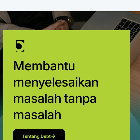
Membantu
menyelesaikan
masalah tanpa
masalah
Tentang Debt