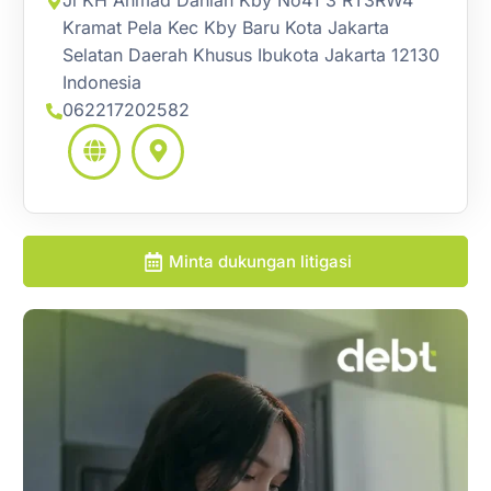
Jl KH Ahmad Dahlan Kby No41 3 RT3RW4
Kramat Pela Kec Kby Baru Kota Jakarta
Selatan Daerah Khusus Ibukota Jakarta 12130
Indonesia
062217202582
Minta dukungan litigasi