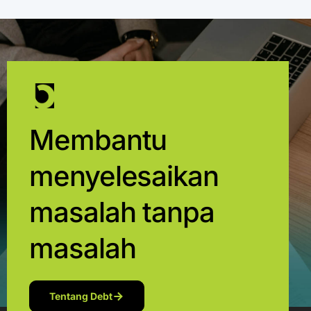
Membantu
menyelesaikan
masalah tanpa
masalah
Tentang Debt