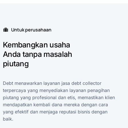
Untuk perusahaan
Kembangkan
usaha
Anda
tanpa
masalah
piutang
Debt
menawarkan
layanan
jasa
debt
collector
terpercaya
yang
menyediakan
layanan
penagihan
piutang
yang
profesional
dan
etis,
memastikan
klien
mendapatkan
kembali
dana
mereka
dengan
cara
yang
efektif
dan
menjaga
reputasi
bisnis
dengan
baik.