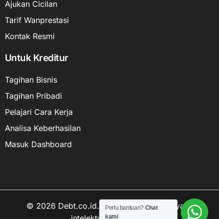
Ajukan Cicilan
Tarif Wanprestasi
Kontak Resmi
Untuk Kreditur
Tagihan Bisnis
Tagihan Pribadi
Pelajari Cara Kerja
Analisa Keberhasilan
Masuk Dashboard
© 2026 Debt.co.id. Hak cipta data kekayaan
Perlu bantuan?
Chat
intelektual dilindungi.
kami