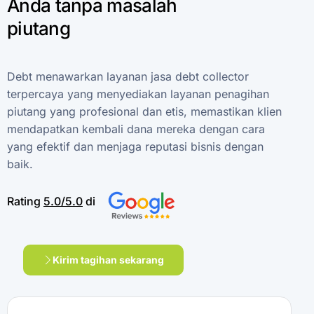
Anda
tanpa
masalah
piutang
Debt
menawarkan
layanan
jasa
debt
collector
terpercaya
yang
menyediakan
layanan
penagihan
piutang
yang
profesional
dan
etis,
memastikan
klien
mendapatkan
kembali
dana
mereka
dengan
cara
yang
efektif
dan
menjaga
reputasi
bisnis
dengan
baik.
Rating
5.0/5.0
di
Kirim tagihan sekarang