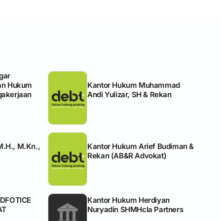
gar
tan Hukum
Kantor Hukum Muhammad
gakerjaan
Andi Yulizar, SH & Rekan
.H., M.Kn.,
Kantor Hukum Arief Budiman &
Rekan (AB&R Advokat)
DFOTICE
Kantor Hukum Herdiyan
AT
Nuryadin SHMHcla Partners