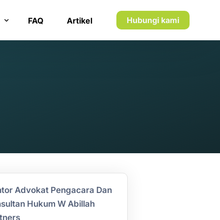
Hubungi kami
FAQ
Artikel
n inkaso
n utang piutang
tor Advokat Pengacara Dan
sultan Hukum W Abillah
tners