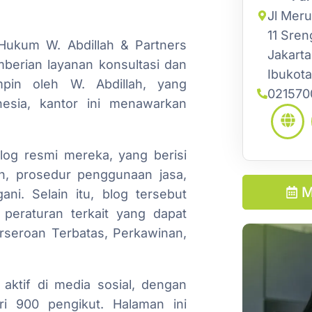
Jl Mer
11 Sren
Hukum W. Abdillah & Partners
Jakart
berian layanan konsultasi dan
Ibukota
mpin oleh W. Abdillah, yang
021570
nesia, kantor ini menawarkan
blog resmi mereka, yang berisi
n, prosedur penggunaan jasa,
M
ani. Selain itu, blog tersebut
peraturan terkait yang dapat
rseroan Terbatas, Perkawinan,
 aktif di media sosial, dengan
ri 900 pengikut. Halaman ini