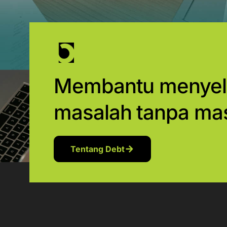
Membantu menyel
masalah tanpa ma
Tentang Debt