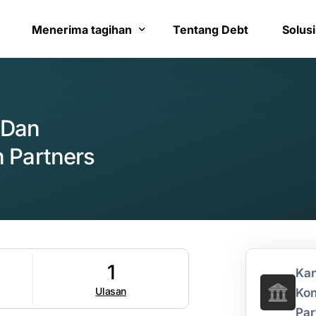
Menerima tagihan
Tentang Debt
Solusi
Bayar tagihan
Layana
 Dan
Konfirmasi pembayaran
Bantua
 Partners
1
Kan
Ulasan
Kon
Par