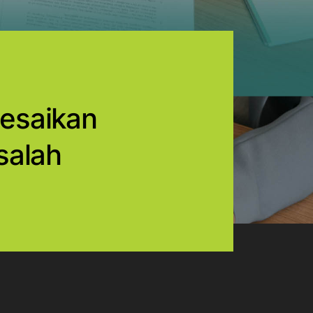
esaikan
salah