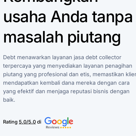
usaha
Anda
tanpa
masalah
piutang
Debt
menawarkan
layanan
jasa
debt
collector
terpercaya
yang
menyediakan
layanan
penagihan
piutang
yang
profesional
dan
etis,
memastikan
klie
mendapatkan
kembali
dana
mereka
dengan
cara
yang
efektif
dan
menjaga
reputasi
bisnis
dengan
baik.
Rating
5.0/5.0
di