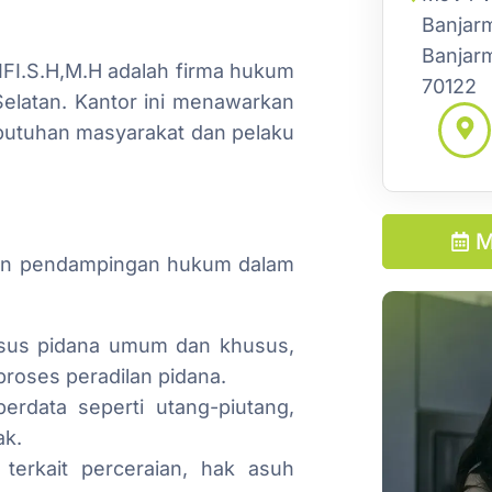
Banjarm
Banjarm
I.S.H,M.H adalah firma hukum
70122
Selatan. Kantor ini menawarkan
utuhan masyarakat dan pelaku
M
 dan pendampingan hukum dalam
asus pidana umum dan khusus,
proses peradilan pidana.
erdata seperti utang-piutang,
ak.
terkait perceraian, hak asuh