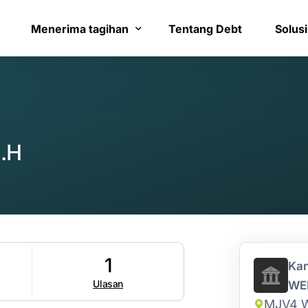
Menerima tagihan
Tentang Debt
Solusi
Bayar tagihan
Layana
Konfirmasi pembayaran
Bantua
.H
1
Kan
Ulasan
WE
MJV4 W