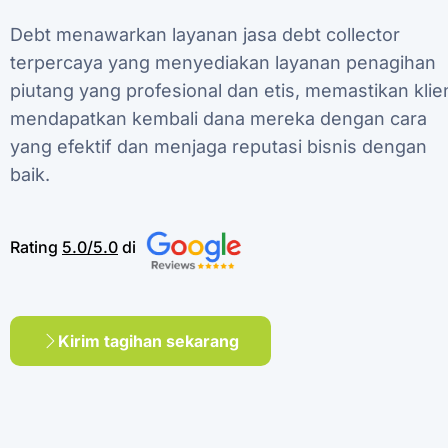
Debt
menawarkan
layanan
jasa
debt
collector
terpercaya
yang
menyediakan
layanan
penagihan
piutang
yang
profesional
dan
etis,
memastikan
klie
mendapatkan
kembali
dana
mereka
dengan
cara
yang
efektif
dan
menjaga
reputasi
bisnis
dengan
baik.
Rating
5.0/5.0
di
Kirim tagihan sekarang