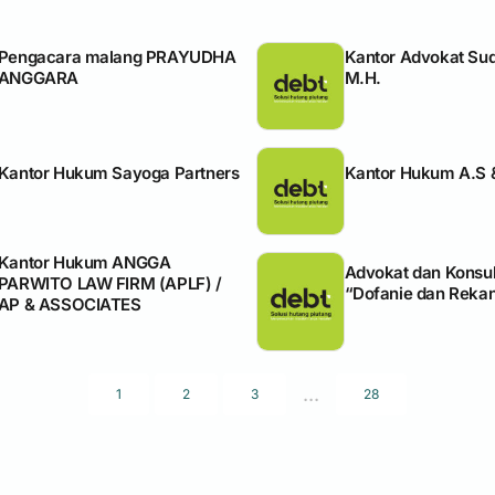
Pengacara malang PRAYUDHA
Kantor Advokat Sud
ANGGARA
M.H.
Kantor Hukum Sayoga Partners
Kantor Hukum A.S &
Kantor Hukum ANGGA
Advokat dan Konsu
PARWITO LAW FIRM (APLF) /
“Dofanie dan Reka
AP & ASSOCIATES
...
1
2
3
28