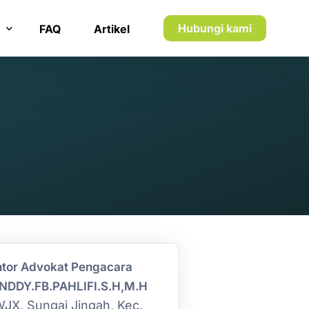
Hubungi kami
FAQ
Artikel
n inkaso
n utang piutang
tor Advokat Pengacara
NDDY.FB.PAHLIFI.S.H,M.H
JX, Sungai Jingah, Kec.