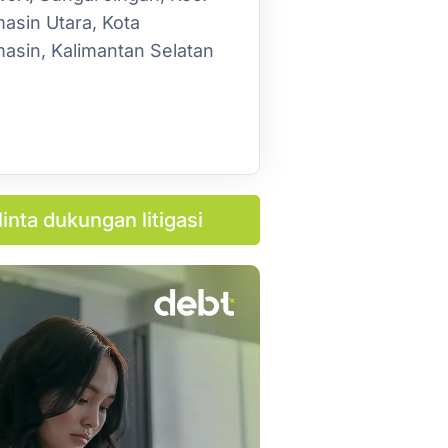
asin Utara, Kota
asin, Kalimantan Selatan
inta dukungan litigasi