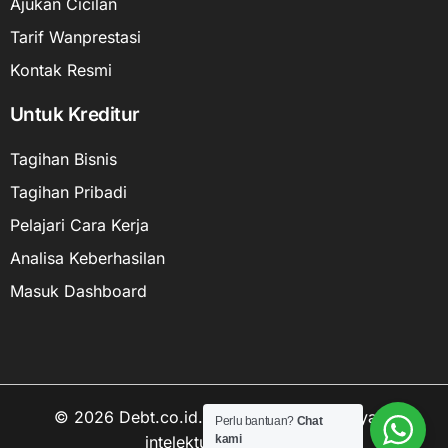
Ajukan Cicilan
Tarif Wanprestasi
Kontak Resmi
Untuk Kreditur
Tagihan Bisnis
Tagihan Pribadi
Pelajari Cara Kerja
Analisa Keberhasilan
Masuk Dashboard
© 2026 Debt.co.id. Hak cipta data kekayaan
Perlu bantuan?
Chat
intelektual dilindungi.
kami