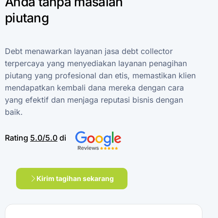
Anda
tanpa
masalah
piutang
Debt
menawarkan
layanan
jasa
debt
collector
terpercaya
yang
menyediakan
layanan
penagihan
piutang
yang
profesional
dan
etis,
memastikan
klien
mendapatkan
kembali
dana
mereka
dengan
cara
yang
efektif
dan
menjaga
reputasi
bisnis
dengan
baik.
Rating
5.0/5.0
di
Kirim tagihan sekarang