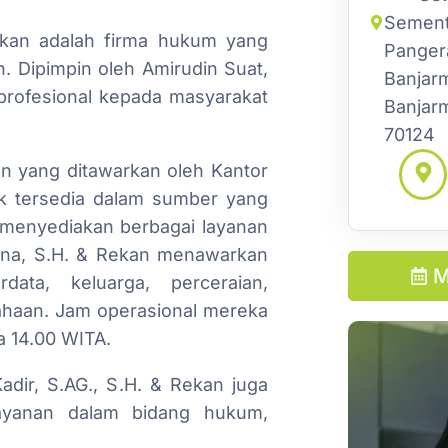
Sementa
ekan adalah firma hukum yang
Panger
n. Dipimpin oleh Amirudin Suat,
Banjarm
profesional kepada masyarakat
Banjarm
70124
an yang ditawarkan oleh Kantor
ak tersedia dalam sumber yang
menyediakan berbagai layanan
ana, S.H. & Rekan menawarkan
M
ata, keluarga, perceraian,
sahaan. Jam operasional mereka
a 14.00 WITA.
Kadir, S.AG., S.H. & Rekan juga
layanan dalam bidang hukum,