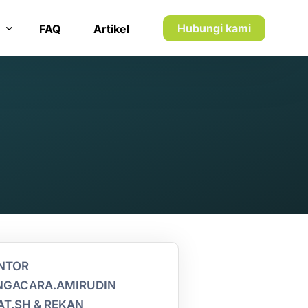
Hubungi kami
FAQ
Artikel
n inkaso
n utang piutang
NTOR
NGACARA.AMIRUDIN
AT.SH & REKAN