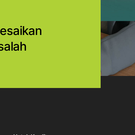
esaikan
salah