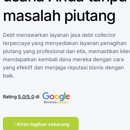
masalah
piutang
Debt
menawarkan
layanan
jasa
debt
collector
terpercaya
yang
menyediakan
layanan
penagihan
piutang
yang
profesional
dan
etis,
memastikan
klie
mendapatkan
kembali
dana
mereka
dengan
cara
yang
efektif
dan
menjaga
reputasi
bisnis
dengan
baik.
Rating
5.0/5.0
di
Kirim tagihan sekarang