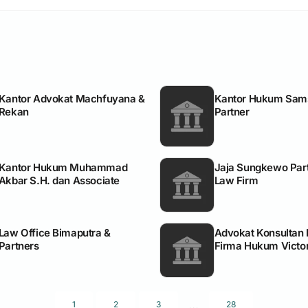
Kantor Advokat Machfuyana &
Kantor Hukum Sams
Rekan
Partner
Kantor Hukum Muhammad
Jaja Sungkewo Par
Akbar S.H. dan Associate
Law Firm
Law Office Bimaputra &
Advokat Konsultan
Partners
Firma Hukum Victor
...
1
2
3
28