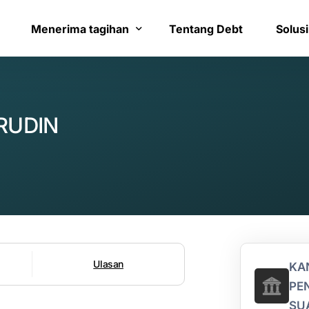
Menerima tagihan
Tentang Debt
Solusi
Bayar tagihan
Layana
RUDIN
Konfirmasi pembayaran
Bantua
Ulasan
KA
PE
SU