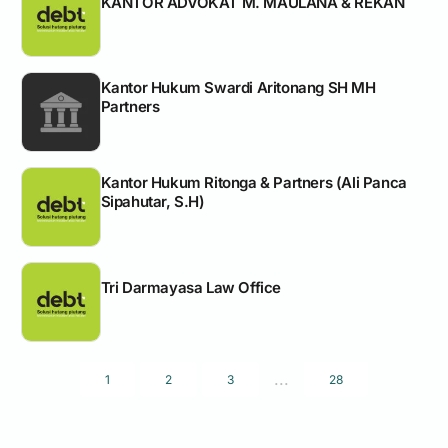
KANTOR ADVOKAT M. MAULANA & REKAN
Kantor Hukum Swardi Aritonang SH MH
Partners
Kantor Hukum Ritonga & Partners (Ali Panca
Sipahutar, S.H)
Tri Darmayasa Law Office
...
1
2
3
28