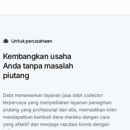
Untuk perusahaan
Kembangkan
usaha
Anda
tanpa
masalah
piutang
Debt
menawarkan
layanan
jasa
debt
collector
terpercaya
yang
menyediakan
layanan
penagihan
piutang
yang
profesional
dan
etis,
memastikan
klien
mendapatkan
kembali
dana
mereka
dengan
cara
yang
efektif
dan
menjaga
reputasi
bisnis
dengan