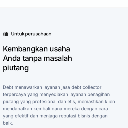
Untuk perusahaan
Kembangkan
usaha
Anda
tanpa
masalah
piutang
Debt
menawarkan
layanan
jasa
debt
collector
terpercaya
yang
menyediakan
layanan
penagihan
piutang
yang
profesional
dan
etis,
memastikan
klien
mendapatkan
kembali
dana
mereka
dengan
cara
yang
efektif
dan
menjaga
reputasi
bisnis
dengan
baik.