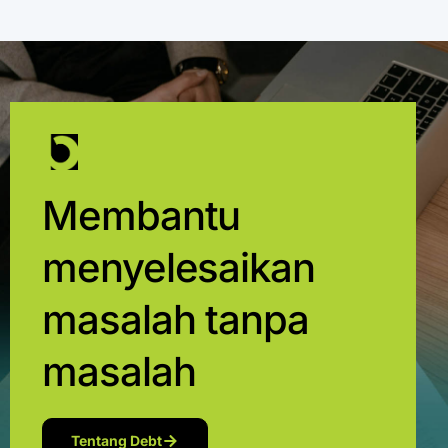
Membantu
menyelesaikan
masalah tanpa
masalah
Tentang Debt