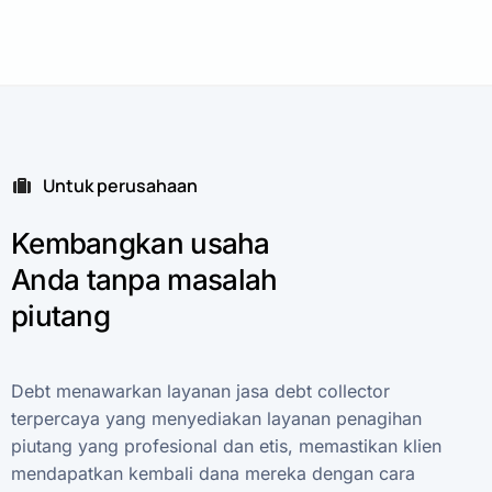
Untuk perusahaan
Kembangkan
usaha
Anda
tanpa
masalah
piutang
Debt
menawarkan
layanan
jasa
debt
collector
terpercaya
yang
menyediakan
layanan
penagihan
piutang
yang
profesional
dan
etis,
memastikan
klien
mendapatkan
kembali
dana
mereka
dengan
cara