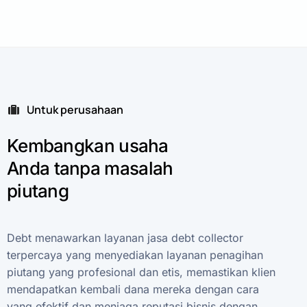
Untuk perusahaan
Kembangkan
usaha
Anda
tanpa
masalah
piutang
Debt
menawarkan
layanan
jasa
debt
collector
terpercaya
yang
menyediakan
layanan
penagihan
piutang
yang
profesional
dan
etis,
memastikan
klien
mendapatkan
kembali
dana
mereka
dengan
cara
yang
efektif
dan
menjaga
reputasi
bisnis
dengan