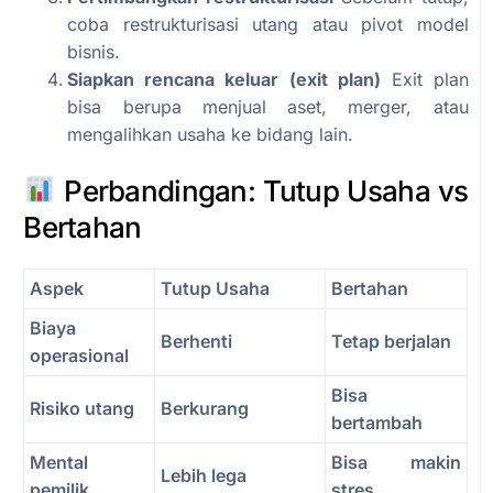
coba restrukturisasi utang atau pivot model
bisnis.
Siapkan rencana keluar (exit plan)
Exit plan
bisa berupa menjual aset, merger, atau
mengalihkan usaha ke bidang lain.
Perbandingan: Tutup Usaha vs
Bertahan
Aspek
Tutup Usaha
Bertahan
Biaya
Berhenti
Tetap berjalan
operasional
Bisa
Risiko utang
Berkurang
bertambah
Mental
Bisa makin
Lebih lega
pemilik
stres