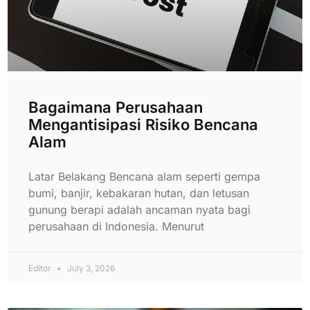
Bagaimana Perusahaan
Mengantisipasi Risiko Bencana
Alam
Latar Belakang Bencana alam seperti gempa
bumi, banjir, kebakaran hutan, dan letusan
gunung berapi adalah ancaman nyata bagi
perusahaan di Indonesia. Menurut
Editor
July 3, 2026