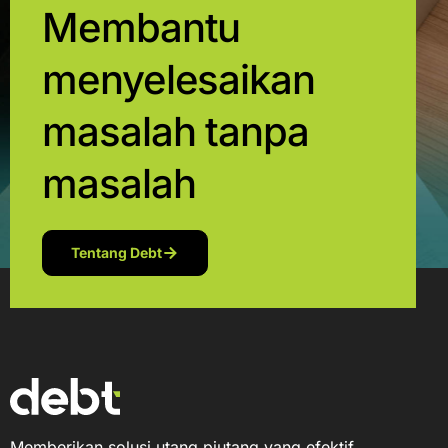
Membantu
menyelesaikan
masalah tanpa
masalah
Tentang Debt
Memberikan solusi utang piutang yang efektif