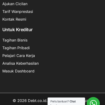
Ajukan Cicilan
Tarif Wanprestasi
Kontak Resmi
Untuk Kreditur
Tagihan Bisnis
Tagihan Pribadi
Pelajari Cara Kerja
Analisa Keberhasilan
Masuk Dashboard
© 2026 Debt.co.id. Hak cipta data kekayaan
Perlu bantuan?
Chat