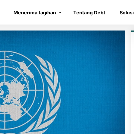
Menerima tagihan
Tentang Debt
Solusi
Bayar tagihan
Layana
Konfirmasi pembayaran
Bantua