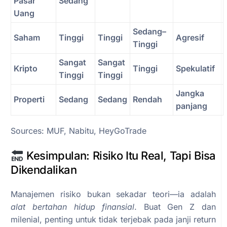
Pasar
Sedang
Uang
Sedang–
Saham
Tinggi
Tinggi
Agresif
Tinggi
Sangat
Sangat
Kripto
Tinggi
Spekulatif
Tinggi
Tinggi
Jangka
Properti
Sedang
Sedang
Rendah
panjang
Sources: MUF, Nabitu, HeyGoTrade
Kesimpulan: Risiko Itu Real, Tapi Bisa
Dikendalikan
Manajemen risiko bukan sekadar teori—ia adalah
alat bertahan hidup finansial
. Buat Gen Z dan
milenial, penting untuk tidak terjebak pada janji return