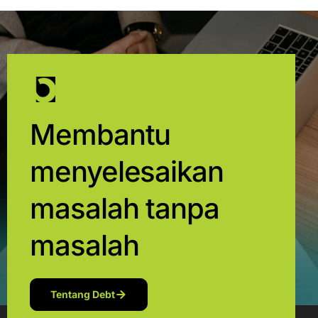
Membantu
menyelesaikan
masalah tanpa
masalah
Tentang Debt