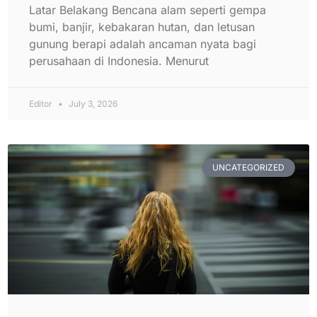
Latar Belakang Bencana alam seperti gempa
bumi, banjir, kebakaran hutan, dan letusan
gunung berapi adalah ancaman nyata bagi
perusahaan di Indonesia. Menurut
Editor
July 3, 2026
UNCATEGORIZED