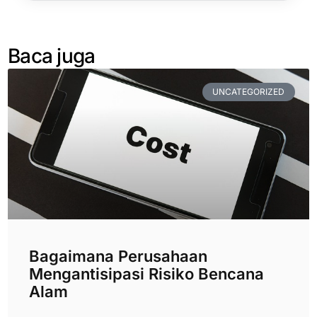
Baca juga
UNCATEGORIZED
Bagaimana Perusahaan
Mengantisipasi Risiko Bencana
Alam