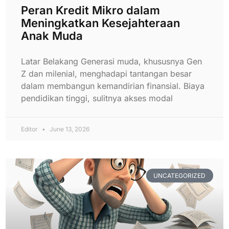
Peran Kredit Mikro dalam
Meningkatkan Kesejahteraan
Anak Muda
Latar Belakang Generasi muda, khususnya Gen
Z dan milenial, menghadapi tantangan besar
dalam membangun kemandirian finansial. Biaya
pendidikan tinggi, sulitnya akses modal
Editor
June 13, 2026
UNCATEGORIZED