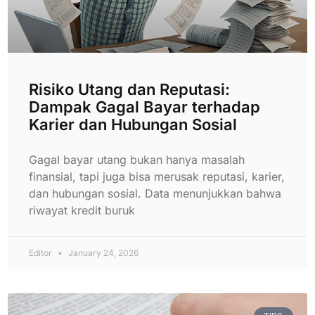
Risiko Utang dan Reputasi:
Dampak Gagal Bayar terhadap
Karier dan Hubungan Sosial
Gagal bayar utang bukan hanya masalah
finansial, tapi juga bisa merusak reputasi, karier,
dan hubungan sosial. Data menunjukkan bahwa
riwayat kredit buruk
Editor
January 24, 2026