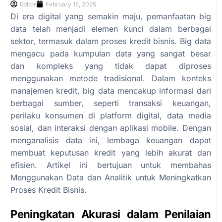
Editor
February 15, 2025
Di era digital yang semakin maju, pemanfaatan big
data telah menjadi elemen kunci dalam berbagai
sektor, termasuk dalam proses kredit bisnis. Big data
mengacu pada kumpulan data yang sangat besar
dan kompleks yang tidak dapat diproses
menggunakan metode tradisional. Dalam konteks
manajemen kredit, big data mencakup informasi dari
berbagai sumber, seperti transaksi keuangan,
perilaku konsumen di platform digital, data media
sosial, dan interaksi dengan aplikasi mobile. Dengan
menganalisis data ini, lembaga keuangan dapat
membuat keputusan kredit yang lebih akurat dan
efisien. Artikel ini bertujuan untuk membahas
Menggunakan Data dan Analitik untuk Meningkatkan
Proses Kredit Bisnis.
Peningkatan Akurasi dalam Penilaian