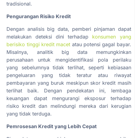
tradisional.
Pengurangan Risiko Kredit
Dengan analisis big data, pemberi pinjaman dapat
melakukan deteksi dini terhadap
konsumen yang
berisiko tinggi kredit macet
atau potensi gagal bayar.
Misalnya, analitik big data memungkinkan
perusahaan untuk mengidentifikasi pola perilaku
yang sebelumnya tidak terlihat, seperti kebiasaan
pengeluaran yang tidak teratur atau riwayat
pembayaran yang buruk meskipun skor kredit masih
terlihat baik. Dengan pendekatan ini, lembaga
keuangan dapat mengurangi eksposur terhadap
risiko kredit dan melindungi mereka dari kerugian
yang tidak terduga.
Pemrosesan Kredit yang Lebih Cepat