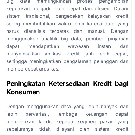
Big data memungkinkan proses pengambilan
keputusan menjadi lebih cepat dan efisien. Dalam
sistem tradisional, pengecekan kelayakan kredit
sering membutuhkan waktu lama karena data yang
harus dianalisis terbatas dan manual. Dengan
menggunakan analitik big data, pemberi pinjaman
dapat mendapatkan wawasan instan dan
menyelesaikan aplikasi kredit jauh lebih cepat,
sehingga meningkatkan pengalaman pelanggan dan
mempercepat arus kas.
Peningkatan Ketersediaan Kredit bagi
Konsumen
Dengan menggunakan data yang lebih banyak dan
lebih bervariasi, lembaga keuangan dapat
memberikan kredit kepada segmen pasar yang
sebelumnya tidak dilayani oleh sistem kredit