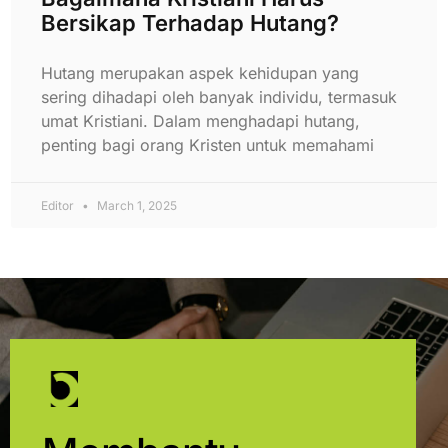
Bersikap Terhadap Hutang?
Hutang merupakan aspek kehidupan yang
sering dihadapi oleh banyak individu, termasuk
umat Kristiani. Dalam menghadapi hutang,
penting bagi orang Kristen untuk memahami
Editor
March 1, 2025