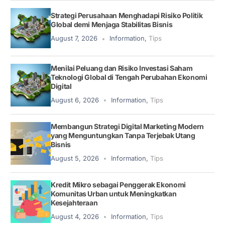
Strategi Perusahaan Menghadapi Risiko Politik
Global demi Menjaga Stabilitas Bisnis
August 7, 2026
Information
,
Tips
Menilai Peluang dan Risiko Investasi Saham
Teknologi Global di Tengah Perubahan Ekonomi
Digital
August 6, 2026
Information
,
Tips
Membangun Strategi Digital Marketing Modern
yang Menguntungkan Tanpa Terjebak Utang
Bisnis
August 5, 2026
Information
,
Tips
Kredit Mikro sebagai Penggerak Ekonomi
Komunitas Urban untuk Meningkatkan
Kesejahteraan
August 4, 2026
Information
,
Tips