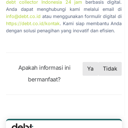
debt collector Indonesia 24 jam
berbasis digital.
Anda dapat menghubungi kami melalui email di
info@debt.co.id
atau menggunakan formulir digital di
https://debt.co.id/kontak
. Kami siap membantu Anda
dengan solusi penagihan yang inovatif dan efisien.
Apakah informasi ini
Ya
Tidak
bermanfaat?