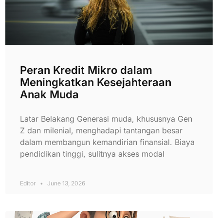
Peran Kredit Mikro dalam
Meningkatkan Kesejahteraan
Anak Muda
Latar Belakang Generasi muda, khususnya Gen
Z dan milenial, menghadapi tantangan besar
dalam membangun kemandirian finansial. Biaya
pendidikan tinggi, sulitnya akses modal
Editor
June 13, 2026