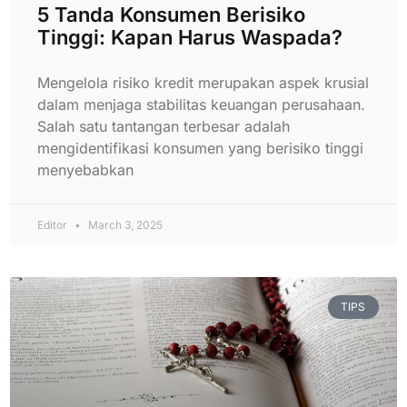
5 Tanda Konsumen Berisiko
Tinggi: Kapan Harus Waspada?
Mengelola risiko kredit merupakan aspek krusial
dalam menjaga stabilitas keuangan perusahaan.
Salah satu tantangan terbesar adalah
mengidentifikasi konsumen yang berisiko tinggi
menyebabkan
Editor
March 3, 2025
TIPS