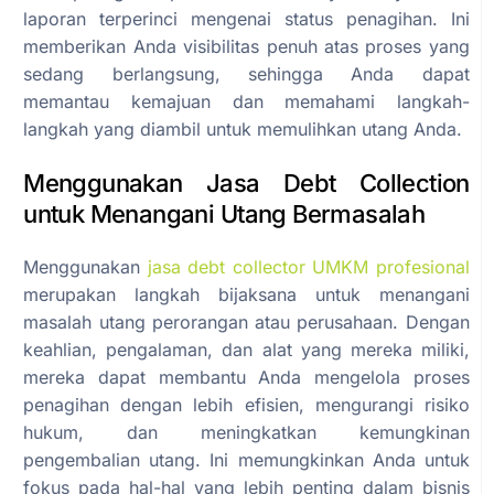
laporan terperinci mengenai status penagihan. Ini
memberikan Anda visibilitas penuh atas proses yang
sedang berlangsung, sehingga Anda dapat
memantau kemajuan dan memahami langkah-
langkah yang diambil untuk memulihkan utang Anda.
Menggunakan Jasa Debt Collection
untuk Menangani Utang Bermasalah
Menggunakan
jasa debt collector UMKM profesional
merupakan langkah bijaksana untuk menangani
masalah utang perorangan atau perusahaan. Dengan
keahlian, pengalaman, dan alat yang mereka miliki,
mereka dapat membantu Anda mengelola proses
penagihan dengan lebih efisien, mengurangi risiko
hukum, dan meningkatkan kemungkinan
pengembalian utang. Ini memungkinkan Anda untuk
fokus pada hal-hal yang lebih penting dalam bisnis