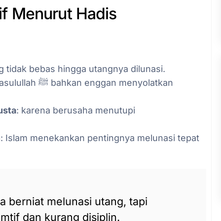
f Menurut Hadis
g tidak bebas hingga utangnya dilunasi.
lah ﷺ bahkan enggan menyolatkan
usta
: karena berusaha menutupi
n
: Islam menekankan pentingnya melunasi tepat
berniat melunasi utang, tapi
tif dan kurang disiplin.