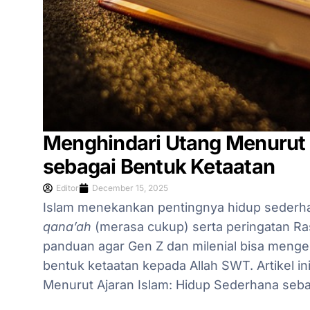
Menghindari Utang Menurut 
sebagai Bentuk Ketaatan
Editor
December 15, 2025
Islam menekankan pentingnya hidup sederha
qana’ah
(merasa cukup) serta peringatan Rasulullah ﷺ tentang bahaya 
panduan agar Gen Z dan milenial bisa menge
bentuk ketaatan kepada Allah SWT. Artikel 
Menurut Ajaran Islam: Hidup Sederhana seba