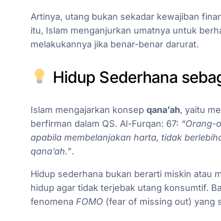
Artinya, utang bukan sekadar kewajiban finans
itu, Islam menganjurkan umatnya untuk berha
melakukannya jika benar-benar darurat.
Hidup Sederhana sebag
Islam mengajarkan konsep
qana’ah
, yaitu m
berfirman dalam QS. Al-Furqan: 67:
“Orang-o
apabila membelanjakan harta, tidak berlebiha
qana’ah.”
.
Hidup sederhana bukan berarti miskin atau
hidup agar tidak terjebak utang konsumtif. Ba
fenomena
FOMO
(fear of missing out) yang