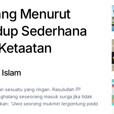
ang Menurut
idup Sederhana
Ketaatan
 Islam
n sesuatu yang ringan. Rasulullah ﷺ
ghalang seseorang masuk surga jika tidak
tkan:
“Jiwa seorang mukmin tergantung pada