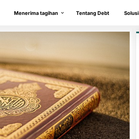
Menerima tagihan
Tentang Debt
Solusi
Bayar tagihan
Layana
Konfirmasi pembayaran
Bantua