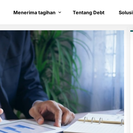
Menerima tagihan
Tentang Debt
Solusi
Bayar tagihan
Layana
Konfirmasi pembayaran
Bantua