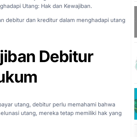
hadapi Utang: Hak dan Kewajiban.
an debitur dan kreditur dalam menghadapi utang
jiban Debitur
Hukum
bayar utang, debitur perlu memahami bahwa
lunasi utang, mereka tetap memiliki hak yang