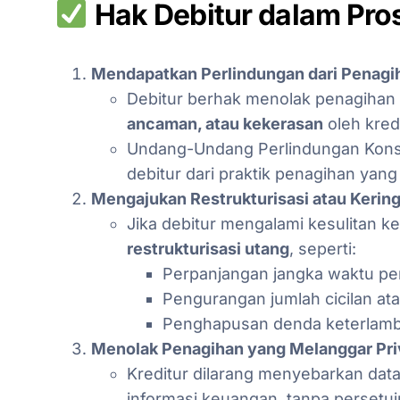
Hak Debitur dalam Pr
Mendapatkan Perlindungan dari Penagi
Debitur berhak menolak penagihan
ancaman, atau kekerasan
oleh kred
Undang-Undang Perlindungan Ko
debitur dari praktik penagihan yan
Mengajukan Restrukturisasi atau Kerin
Jika debitur mengalami kesulitan 
restrukturisasi utang
, seperti:
Perpanjangan jangka waktu p
Pengurangan jumlah cicilan at
Penghapusan denda keterlamba
Menolak Penagihan yang Melanggar Pri
Kreditur dilarang menyebarkan data
informasi keuangan, tanpa persetuj