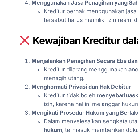
Menggunakan Jasa Penagihan yang Sa
Kreditur berhak menggunakan jasa 
tersebut harus memiliki izin resmi 
Kewajiban Kreditur da
Menjalankan Penagihan Secara Etis dan
Kreditur dilarang menggunakan
anc
menagih utang.
Menghormati Privasi dan Hak Debitur
Kreditur tidak boleh
menyebarluaska
izin, karena hal ini melanggar huku
Mengikuti Prosedur Hukum yang Berlak
Dalam menyelesaikan sengketa utan
hukum
, termasuk memberikan doku