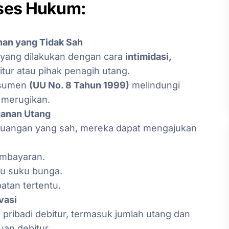
oses Hukum:
han yang Tidak Sah
 yang dilakukan dengan cara
intimidasi,
itur atau pihak penagih utang.
nsumen
(UU No. 8 Tahun 1999)
melindungi
g merugikan.
ganan Utang
keuangan yang sah, mereka dapat mengajukan
embayaran.
au suku bunga.
tan tertentu.
vasi
 pribadi debitur, termasuk jumlah utang dan
uan debitur.