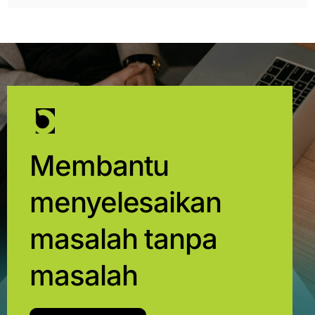
Membantu
menyelesaikan
masalah tanpa
masalah