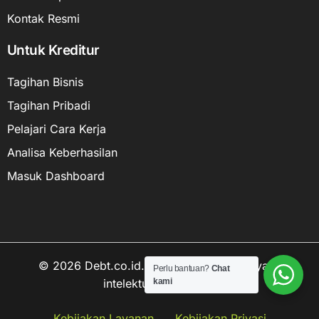
Kontak Resmi
Untuk Kreditur
Tagihan Bisnis
Tagihan Pribadi
Pelajari Cara Kerja
Analisa Keberhasilan
Masuk Dashboard
© 2026 Debt.co.id. Hak cipta data kekayaan
Perlu bantuan?
Chat
intelektual dilindungi.
kami
Hubungi kami
Kebijakan Layanan
Kebijakan Privasi