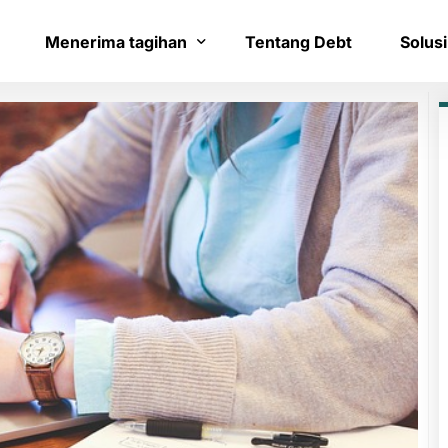
Menerima tagihan
Tentang Debt
Solusi
Bayar tagihan
Layana
Konfirmasi pembayaran
Bantua