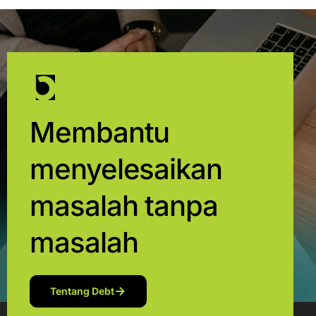
Membantu
menyelesaikan
masalah tanpa
masalah
Tentang Debt