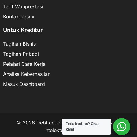
Tarif Wanprestasi
Kontak Resmi
Untuk Kreditur
Tagihan Bisnis
Tagihan Pribadi
Pelajari Cara Kerja
Analisa Keberhasilan
Masuk Dashboard
© 2026 Debt.co.id. Hak cipta data kekayaan
Perlu bantuan?
Chat
kami
intelektual dilindungi.