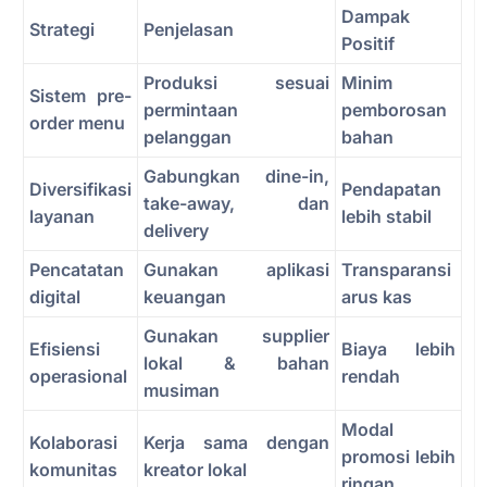
Dampak
Strategi
Penjelasan
Positif
Produksi sesuai
Minim
Sistem pre-
permintaan
pemborosan
order menu
pelanggan
bahan
Gabungkan dine-in,
Diversifikasi
Pendapatan
take-away, dan
layanan
lebih stabil
delivery
Pencatatan
Gunakan aplikasi
Transparansi
digital
keuangan
arus kas
Gunakan supplier
Efisiensi
Biaya lebih
lokal & bahan
operasional
rendah
musiman
Modal
Kolaborasi
Kerja sama dengan
promosi lebih
komunitas
kreator lokal
ringan