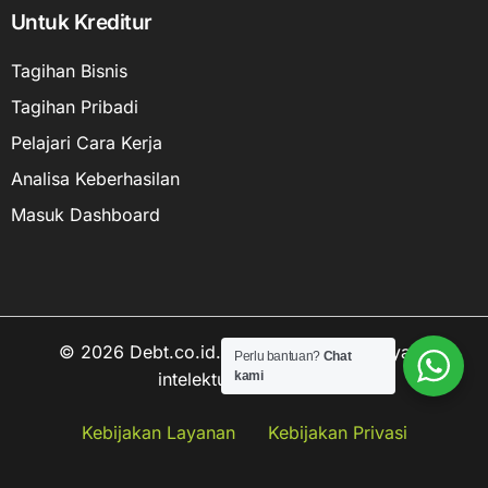
Untuk Kreditur
Tagihan Bisnis
Tagihan Pribadi
Pelajari Cara Kerja
Analisa Keberhasilan
Masuk Dashboard
© 2026 Debt.co.id. Hak cipta data kekayaan
Perlu bantuan?
Chat
kami
intelektual dilindungi.
Hubungi kami
Kebijakan Layanan
Kebijakan Privasi