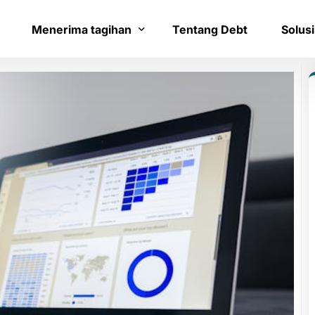
Menerima tagihan
Tentang Debt
Solusi
Bayar tagihan
Layana
Konfirmasi pembayaran
Bantua