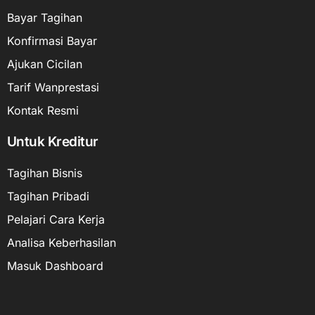
Bayar Tagihan
Konfirmasi Bayar
Ajukan Cicilan
Tarif Wanprestasi
Kontak Resmi
Untuk Kreditur
Tagihan Bisnis
Tagihan Pribadi
Pelajari Cara Kerja
Analisa Keberhasilan
Masuk Dashboard