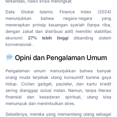
terkendali, risiko krisis meningkat.
Data Global Islamic Finance Index (2024)
menunjukkan bahwa negara-negara yang
menerapkan prinsip keuangan syariah (tanpa riba,
dengan zakat dan distribusi adil) memiliki stabilitas
ekonomi
27% lebih tinggi
dibanding sistem
konvensional .
Opini dan Pengalaman Umum
Pengalaman umum menunjukkan bahwa banyak
orang muda terjebak utang konsumtif karena gaya
hidup. Cicilan gadget, paylater, dan kartu kredit
sering dianggap solusi instan. Namun, tanpa literasi
finansial dan kesadaran spiritual, utang bisa
menumpuk dan menimbulkan stres.
Sebaliknya, mereka yang memandang utang sebagai