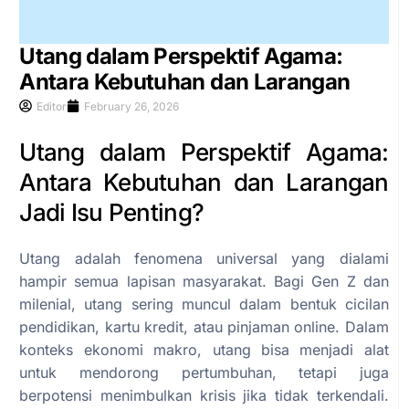
Utang dalam Perspektif Agama:
Antara Kebutuhan dan Larangan
Editor
February 26, 2026
Utang dalam Perspektif Agama:
Antara Kebutuhan dan Larangan
Jadi Isu Penting?
Utang adalah fenomena universal yang dialami
hampir semua lapisan masyarakat. Bagi Gen Z dan
milenial, utang sering muncul dalam bentuk cicilan
pendidikan, kartu kredit, atau pinjaman online. Dalam
konteks ekonomi makro, utang bisa menjadi alat
untuk mendorong pertumbuhan, tetapi juga
berpotensi menimbulkan krisis jika tidak terkendali.