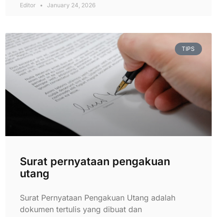
Editor
January 24, 2026
TIPS
Surat pernyataan pengakuan
utang
Surat Pernyataan Pengakuan Utang adalah
dokumen tertulis yang dibuat dan