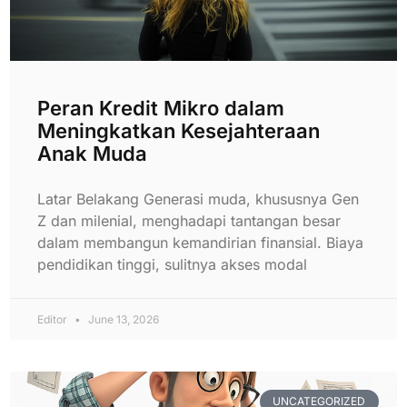
Peran Kredit Mikro dalam
Meningkatkan Kesejahteraan
Anak Muda
Latar Belakang Generasi muda, khususnya Gen
Z dan milenial, menghadapi tantangan besar
dalam membangun kemandirian finansial. Biaya
pendidikan tinggi, sulitnya akses modal
Editor
June 13, 2026
UNCATEGORIZED