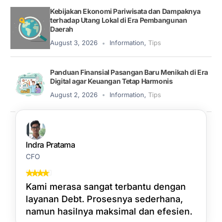
Kebijakan Ekonomi Pariwisata dan Dampaknya
terhadap Utang Lokal di Era Pembangunan
Daerah
August 3, 2026
Information
,
Tips
Panduan Finansial Pasangan Baru Menikah di Era
Digital agar Keuangan Tetap Harmonis
August 2, 2026
Information
,
Tips
Indra Pratama
CFO
Kami merasa sangat terbantu dengan
layanan Debt. Prosesnya sederhana,
namun hasilnya maksimal dan efesien.