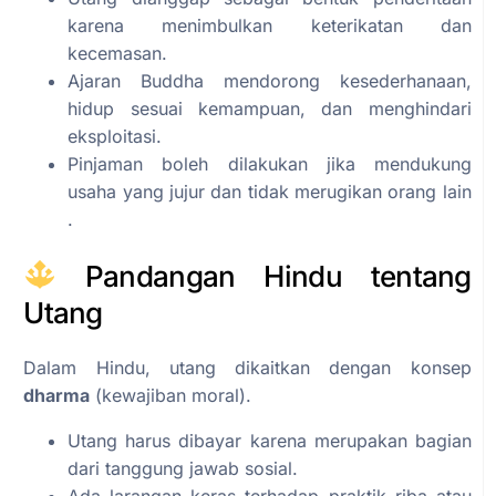
karena menimbulkan keterikatan dan
kecemasan.
Ajaran Buddha mendorong kesederhanaan,
hidup sesuai kemampuan, dan menghindari
eksploitasi.
Pinjaman boleh dilakukan jika mendukung
usaha yang jujur dan tidak merugikan orang lain
.
Pandangan Hindu tentang
Utang
Dalam Hindu, utang dikaitkan dengan konsep
dharma
(kewajiban moral).
Utang harus dibayar karena merupakan bagian
dari tanggung jawab sosial.