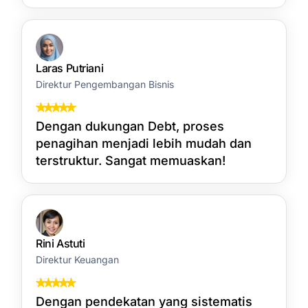
Laras Putriani
Direktur Pengembangan Bisnis
Dengan dukungan Debt, proses
penagihan menjadi lebih mudah dan
terstruktur. Sangat memuaskan!
Rini Astuti
Direktur Keuangan
Dengan pendekatan yang sistematis