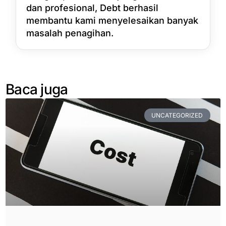
dan profesional, Debt berhasil
membantu kami menyelesaikan banyak
masalah penagihan.
Baca juga
UNCATEGORIZED