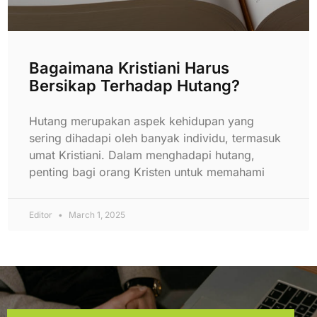
Bagaimana Kristiani Harus
Bersikap Terhadap Hutang?
Hutang merupakan aspek kehidupan yang
sering dihadapi oleh banyak individu, termasuk
umat Kristiani. Dalam menghadapi hutang,
penting bagi orang Kristen untuk memahami
Editor
March 1, 2025