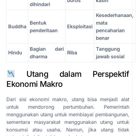
boros
kasih
dihindari
Kesederhanaan,
Bentuk
mata
Buddha
Eksploitasi
penderitaan
pencaharian
benar
Bagian dari
Tanggung
Hindu
Riba
dharma
jawab sosial
Utang dalam Perspektif
Ekonomi Makro
Dari sisi ekonomi makro, utang bisa menjadi alat
untuk mendorong pertumbuhan. Pemerintah
menggunakan utang untuk membiayai pembangunan,
sementara masyarakat menggunakan utang untuk
konsumsi atau usaha. Namun, jika utang tidak