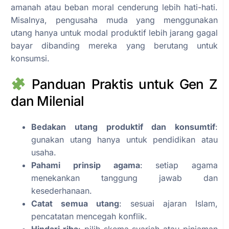
amanah atau beban moral cenderung lebih hati-hati.
Misalnya, pengusaha muda yang menggunakan
utang hanya untuk modal produktif lebih jarang gagal
bayar dibanding mereka yang berutang untuk
konsumsi.
Panduan Praktis untuk Gen Z
dan Milenial
Bedakan utang produktif dan konsumtif
:
gunakan utang hanya untuk pendidikan atau
usaha.
Pahami prinsip agama
: setiap agama
menekankan tanggung jawab dan
kesederhanaan.
Catat semua utang
: sesuai ajaran Islam,
pencatatan mencegah konflik.
Hindari riba
: pilih skema syariah atau pinjaman