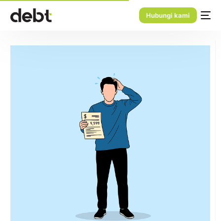
Hubungi kami