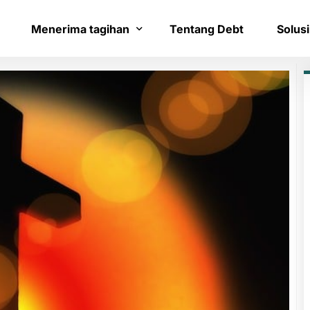
Menerima tagihan
Tentang Debt
Solusi
Bayar tagihan
Layana
Konfirmasi pembayaran
Bantua