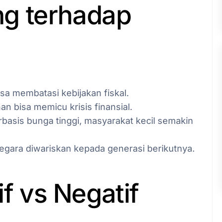
g terhadap
bisa membatasi kebijakan fiskal.
han bisa memicu krisis finansial.
erbasis bunga tinggi, masyarakat kecil semakin
negara diwariskan kepada generasi berikutnya.
if vs Negatif