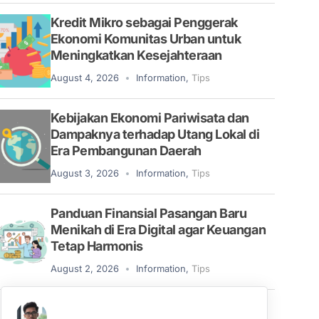
Kredit Mikro sebagai Penggerak
Ekonomi Komunitas Urban untuk
Meningkatkan Kesejahteraan
August 4, 2026
Information
,
Tips
Kebijakan Ekonomi Pariwisata dan
Dampaknya terhadap Utang Lokal di
Era Pembangunan Daerah
August 3, 2026
Information
,
Tips
Panduan Finansial Pasangan Baru
Menikah di Era Digital agar Keuangan
Tetap Harmonis
August 2, 2026
Information
,
Tips