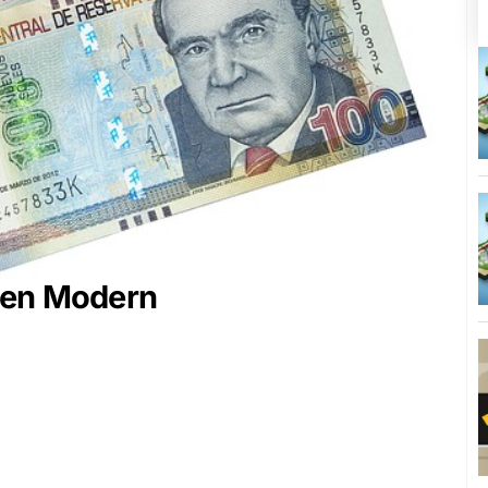
sten Modern