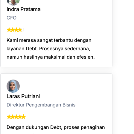
Indra Pratama
CFO
Kami merasa sangat terbantu dengan
layanan Debt. Prosesnya sederhana,
namun hasilnya maksimal dan efesien.
Laras Putriani
Direktur Pengembangan Bisnis
Dengan dukungan Debt, proses penagihan