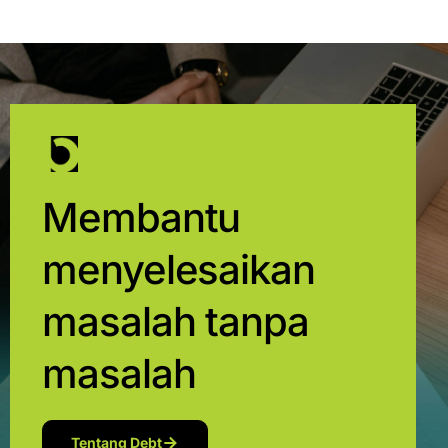
Membantu
menyelesaikan
masalah tanpa
masalah
Tentang Debt