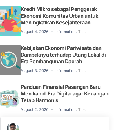
Kredit Mikro sebagai Penggerak
Ekonomi Komunitas Urban untuk
Meningkatkan Kesejahteraan
August 4, 2026
Information
,
Tips
Kebijakan Ekonomi Pariwisata dan
Dampaknya terhadap Utang Lokal di
Era Pembangunan Daerah
August 3, 2026
Information
,
Tips
Panduan Finansial Pasangan Baru
Menikah di Era Digital agar Keuangan
Tetap Harmonis
August 2, 2026
Information
,
Tips