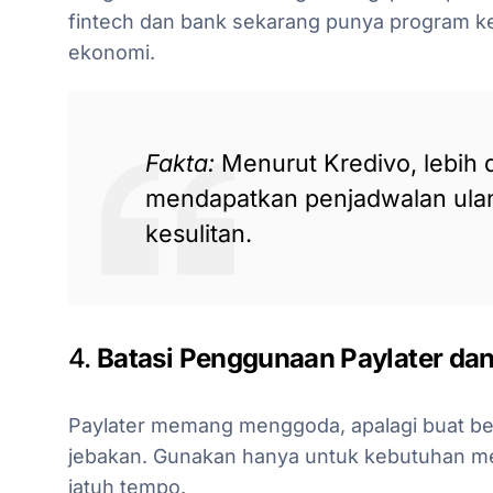
fintech dan bank sekarang punya program ke
ekonomi.
Fakta:
Menurut Kredivo, lebih 
mendapatkan penjadwalan ulan
kesulitan.
4.
Batasi Penggunaan Paylater dan
Paylater memang menggoda, apalagi buat belan
jebakan. Gunakan hanya untuk kebutuhan m
jatuh tempo.