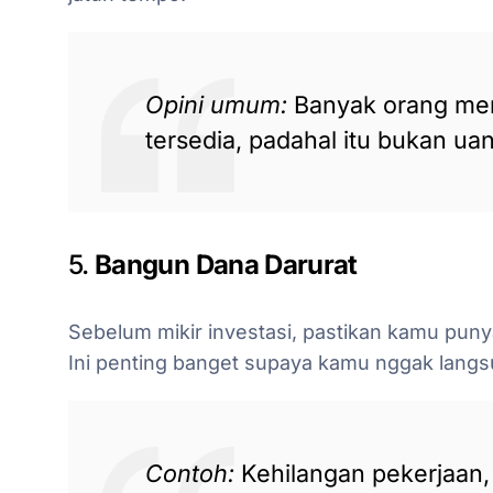
Opini umum:
Banyak orang mer
tersedia, padahal itu bukan ua
5.
Bangun Dana Darurat
Sebelum mikir investasi, pastikan kamu puny
Ini penting banget supaya kamu nggak langsu
Contoh:
Kehilangan pekerjaan, 