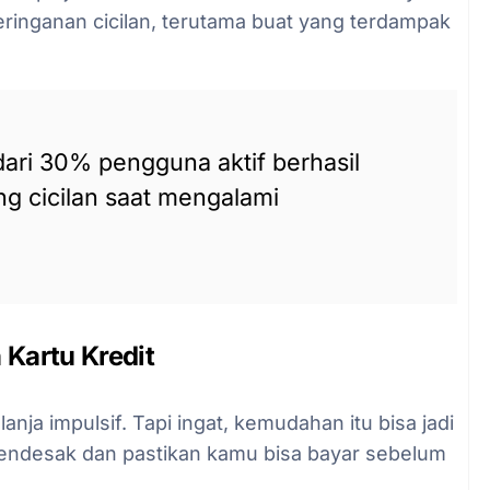
ringanan cicilan, terutama buat yang terdampak
dari 30% pengguna aktif berhasil
g cicilan saat mengalami
 Kartu Kredit
ja impulsif. Tapi ingat, kemudahan itu bisa jadi
endesak dan pastikan kamu bisa bayar sebelum