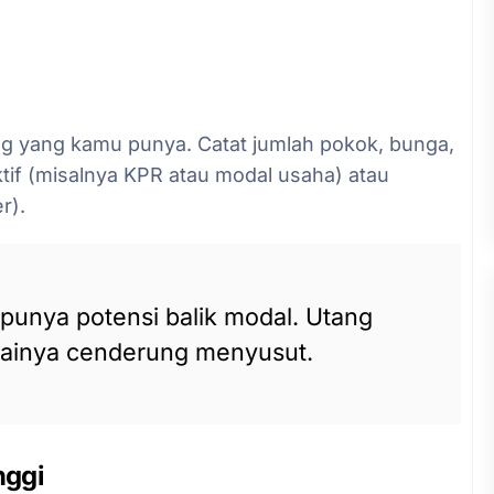
g yang kamu punya. Catat jumlah pokok, bunga,
tif (misalnya KPR atau modal usaha) atau
r).
punya potensi balik modal. Utang
ilainya cenderung menyusut.
nggi