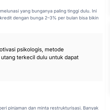
elunasi yang bunganya paling tinggi dulu. Ini
 kredit dengan bunga 2–3% per bulan bisa bikin
ivasi psikologis, metode
utang terkecil dulu untuk dapat
i pinjaman dan minta restrukturisasi. Banyak