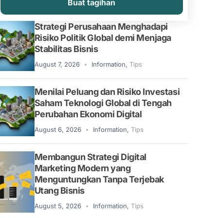
Buat tagihan
Strategi Perusahaan Menghadapi
Risiko Politik Global demi Menjaga
Stabilitas Bisnis
August 7, 2026
Information
,
Tips
Menilai Peluang dan Risiko Investasi
Saham Teknologi Global di Tengah
Perubahan Ekonomi Digital
August 6, 2026
Information
,
Tips
Membangun Strategi Digital
Marketing Modern yang
Menguntungkan Tanpa Terjebak
Utang Bisnis
August 5, 2026
Information
,
Tips