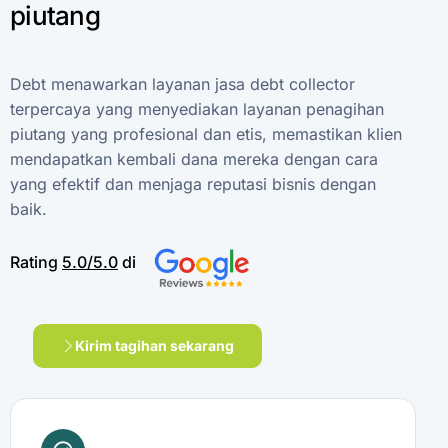
piutang
Debt
menawarkan
layanan
jasa
debt
collector
terpercaya
yang
menyediakan
layanan
penagihan
piutang
yang
profesional
dan
etis,
memastikan
klien
mendapatkan
kembali
dana
mereka
dengan
cara
yang
efektif
dan
menjaga
reputasi
bisnis
dengan
baik.
Rating
5.0/5.0
di
Kirim tagihan sekarang