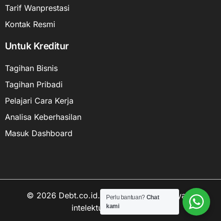
Tarif Wanprestasi
Kontak Resmi
Untuk Kreditur
Tagihan Bisnis
Tagihan Pribadi
Pelajari Cara Kerja
Analisa Keberhasilan
Masuk Dashboard
© 2026 Debt.co.id. Hak cipta data kekayaan
Perlu bantuan?
Chat
intelektual dilindungi.
kami