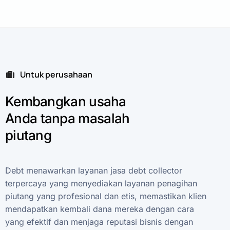
Untuk perusahaan
Kembangkan
usaha
Anda
tanpa
masalah
piutang
Debt
menawarkan
layanan
jasa
debt
collector
terpercaya
yang
menyediakan
layanan
penagihan
piutang
yang
profesional
dan
etis,
memastikan
klien
mendapatkan
kembali
dana
mereka
dengan
cara
yang
efektif
dan
menjaga
reputasi
bisnis
dengan