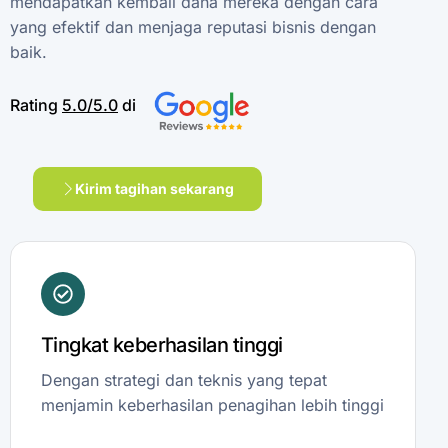
mendapatkan
kembali
dana
mereka
dengan
cara
yang
efektif
dan
menjaga
reputasi
bisnis
dengan
baik.
Rating
5.0/5.0
di
Kirim tagihan sekarang
Tingkat keberhasilan tinggi
Dengan strategi dan teknis yang tepat
menjamin keberhasilan penagihan lebih tinggi