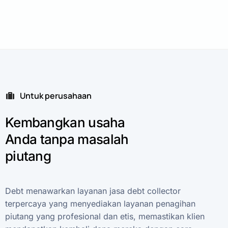
Untuk perusahaan
Kembangkan
usaha
Anda
tanpa
masalah
piutang
Debt
menawarkan
layanan
jasa
debt
collector
terpercaya
yang
menyediakan
layanan
penagihan
piutang
yang
profesional
dan
etis,
memastikan
klien