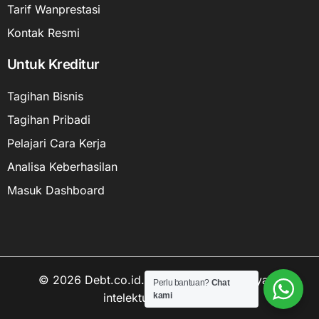
Tarif Wanprestasi
Kontak Resmi
Untuk Kreditur
Tagihan Bisnis
Tagihan Pribadi
Pelajari Cara Kerja
Analisa Keberhasilan
Masuk Dashboard
© 2026 Debt.co.id. Hak cipta data kekayaan
Perlu bantuan?
Chat
intelektual dilindungi.
kami