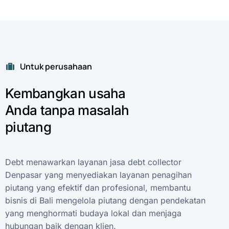
Untuk perusahaan
Kembangkan
usaha
Anda
tanpa
masalah
piutang
Debt
menawarkan
layanan
jasa
debt
collector
Denpasar
yang
menyediakan
layanan
penagihan
piutang
yang
efektif
dan
profesional,
membantu
bisnis
di
Bali
mengelola
piutang
dengan
pendekatan
yang
menghormati
budaya
lokal
dan
menjaga
hubungan
baik
dengan
klien.