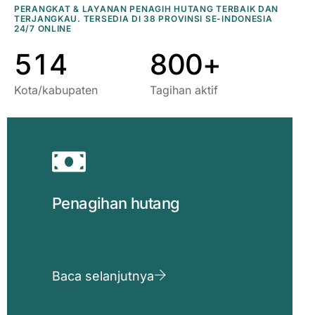
3
9
2
6
8
8
PERANGKAT & LAYANAN PENAGIH HUTANG TERBAIK DAN
TERJANGKAU. TERSEDIA DI 38 PROVINSI SE-INDONESIA
4
0
3
7
9
9
24/7 ONLINE
5
1
4
8
0
0
+
Kota/kabupaten
Tagihan aktif
Penagihan hutang
Baca selanjutnya