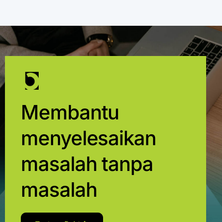
Membantu
menyelesaikan
masalah tanpa
masalah