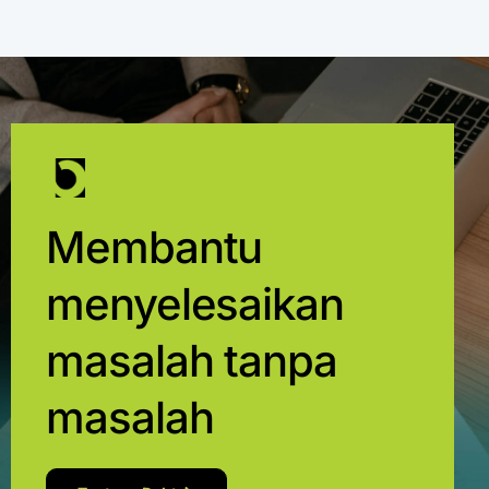
Membantu
menyelesaikan
masalah tanpa
masalah