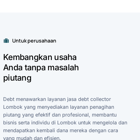
Untuk perusahaan
Kembangkan
usaha
Anda
tanpa
masalah
piutang
Debt
menawarkan
layanan
jasa
debt
collector
Lombok
yang
menyediakan
layanan
penagihan
piutang
yang
efektif
dan
profesional,
membantu
bisnis
serta
individu
di
Lombok
untuk
mengelola
dan
mendapatkan
kembali
dana
mereka
dengan
cara
yang
mudah
dan
efisien.