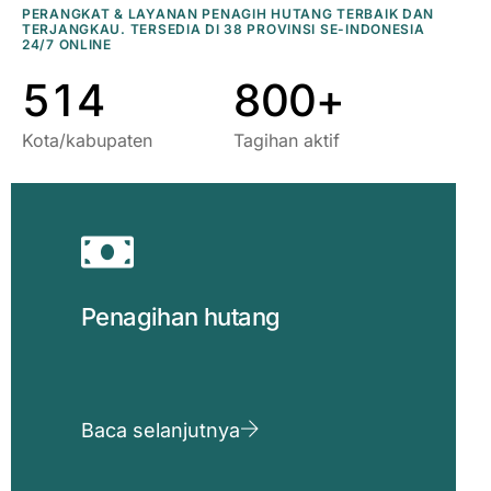
3
9
2
6
8
8
PERANGKAT & LAYANAN PENAGIH HUTANG TERBAIK DAN
TERJANGKAU. TERSEDIA DI 38 PROVINSI SE-INDONESIA
4
0
3
7
9
9
24/7 ONLINE
5
1
4
8
0
0
+
Kota/kabupaten
Tagihan aktif
Penagihan hutang
Baca selanjutnya