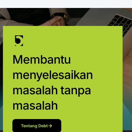
Membantu
menyelesaikan
masalah tanpa
masalah
Tentang Debt