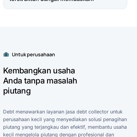
Untuk perusahaan
Kembangkan
usaha
Anda
tanpa
masalah
piutang
Debt
menawarkan
layanan
jasa
debt
collector
untuk
perusahaan
kecil
yang
menyediakan
solusi
penagihan
piutang
yang
terjangkau
dan
efektif,
membantu
usaha
kecil
mengelola
piutang
dengan
profesional
dan