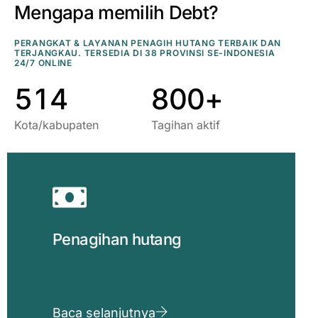
8
1
5
7
7
Mengapa memilih Debt?
9
2
6
8
8
PERANGKAT & LAYANAN PENAGIH HUTANG TERBAIK DAN
TERJANGKAU. TERSEDIA DI 38 PROVINSI SE-INDONESIA
0
0
3
7
9
9
24/7 ONLINE
5
1
4
8
0
0
+
Kota/kabupaten
Tagihan aktif
Penagihan hutang
Baca selanjutnya